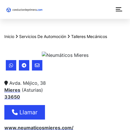
N
a
v
Inicio
Servicios De Automoción
Talleres Mecánicos
e
g
a
c
Avda. Méjico, 38
i
Mieres
(
Asturias
)
33650
ó
n
Llamar
p
www.neumaticosmieres.com/