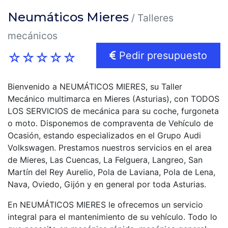
r
Neumáticos Mieres
/ Talleres
i
mecánicos
n
Pedir presupuesto
☆
☆
☆
☆
☆
c
i
Bienvenido a NEUMÁTICOS MIERES, su Taller
Mecánico multimarca en Mieres (Asturias), con TODOS
p
LOS SERVICIOS de mecánica para su coche, furgoneta
a
o moto. Disponemos de compraventa de Vehículo de
Ocasión, estando especializados en el Grupo Audi
l
Volkswagen. Prestamos nuestros servicios en el area
de Mieres, Las Cuencas, La Felguera, Langreo, San
Martín del Rey Aurelio, Pola de Laviana, Pola de Lena,
Nava, Oviedo, Gijón y en general por toda Asturias.
En NEUMÁTICOS MIERES le ofrecemos un servicio
integral para el mantenimiento de su vehículo. Todo lo